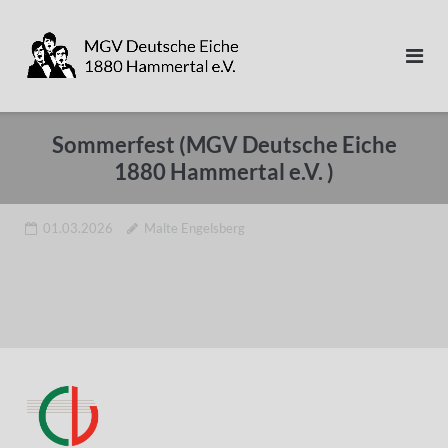
Direkt
zum
Inhalt
Sommerfest (MGV Deutsche Eiche
1880 Hammertal e.V. )
01.03.2026
Malte Engelsberg