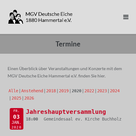
Direkt
zum
Inhalt
Termine
Einen Überblick über Veranstaltungen und Konzerte mit dem
MGV Deutsche Eiche Hammertal e.V. finden Sie hier.
Alle
Anstehend
2018
2019
2020
2022
2023
2024
2025
2026
Jahreshauptversammlung
FR.
03
18:00
Gemeindesaal ev. Kirche Buchholz
JAN.
2020