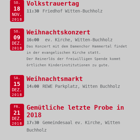
Volkstrauertag
SO.
18
11:30
Friedhof Witten-Buchholz
NOV.
2018
Weihnachtskonzert
SO.
09
16:00
ev. Kirche, Witten-Buchholz
DEZ.
Das Konzert mit dem Damenchor Hammertal findet
2018
in der evangelischen Kirche statt.
Der Reinerlös der freiwilligen Spende kommt
örtlichen Kinderinstitutionen zu gute.
Weihnachtsmarkt
SA.
15
14:00
REWE Parkplatz, Witten Buchholz
DEZ.
2018
Gemütliche letzte Probe in
FR.
21
2018
DEZ.
17:30
Gemeindesaal ev. Kirche, Witten
2018
Buchholz