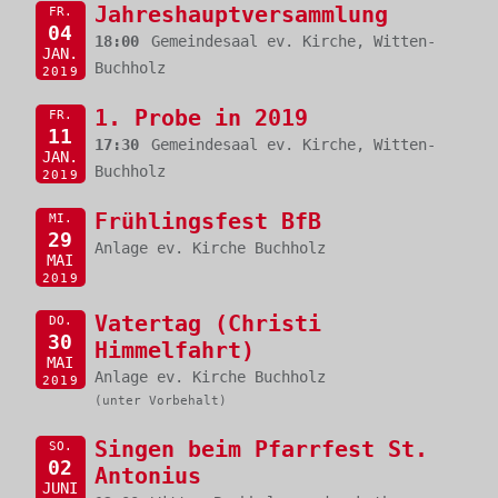
Jahreshauptversammlung
FR.
04
18:00
Gemeindesaal ev. Kirche, Witten-
JAN.
Buchholz
2019
1. Probe in 2019
FR.
11
17:30
Gemeindesaal ev. Kirche, Witten-
JAN.
Buchholz
2019
Frühlingsfest BfB
MI.
29
Anlage ev. Kirche Buchholz
MAI
2019
Vatertag (Christi
DO.
30
Himmelfahrt)
MAI
Anlage ev. Kirche Buchholz
2019
(unter Vorbehalt)
Singen beim Pfarrfest St.
SO.
02
Antonius
JUNI