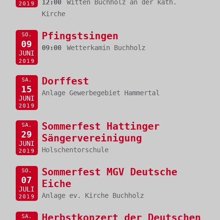
12:00
Witten Buchholz an der kath.
2019
Kirche
Pfingstsingen
SO.
09
09:00
Wetterkamin Buchholz
JUNI
2019
Dorffest
SA.
15
Anlage Gewerbegebiet Hammertal
JUNI
2019
Sommerfest Hattinger
SA.
29
Sängervereinigung
JUNI
Holschentorschule
2019
Sommerfest MGV Deutsche
SO.
07
Eiche
JULI
Anlage ev. Kirche Buchholz
2019
Herbstkonzert der Deutschen
SA.