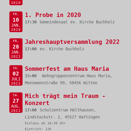
2020
1. Probe in 2020
FR.
10
17:30
Gemeindesaal ev. Kirche Buchholz
JAN.
2020
Jahreshauptversammlung 2022
FR.
28
17:00
ev. Kirche Buchholz
JAN.
2022
Sommerfest am Haus Maria
SA.
02
15:00
Wohngruppenzentrum Haus Maria,
JULI
Meesmannstraße 99, 58456 Witten
2022
Mich trägt mein Traum -
SA.
27
Konzert
AUG.
17:00
Schulzentrum Holthausen,
2022
Lindstockstr. 2, 45527 Hattingen
Einlass ab 16:30 Uhr
Eintritt: 12€