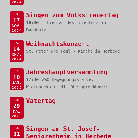
2024
Singen zum Volkstrauertag
SO.
17
10:00
Ehrenmal des Friedhofs in
NOV.
Buchholz
2024
Weihnachtskonzert
SA.
14
St. Peter und Paul - Kirche in Herbede
DEZ.
2024
Jahreshauptversammlung
FR.
10
17:30
AWO-Begegnungsstätte,
JAN.
Kleinbeckstr. 41, Obersprockhövel
2025
Vatertag
DO.
29
MAI
2025
Singen am St. Josef-
SO.
01
Seniorenheim in Herbede