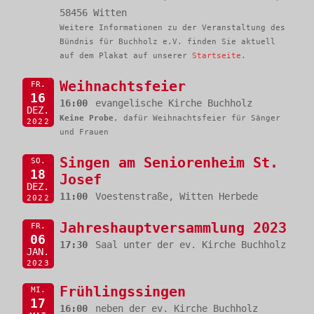
58456 Witten
Weitere Informationen zu der Veranstaltung des
Bündnis für Buchholz e.V. finden Sie aktuell
auf dem Plakat auf unserer
Startseite
.
Weihnachtsfeier
FR.
16
16:00
evangelische Kirche Buchholz
DEZ.
Keine Probe
, dafür Weihnachtsfeier für Sänger
2022
und Frauen
Singen am Seniorenheim St.
SO.
18
Josef
DEZ.
11:00
Voestenstraße, Witten Herbede
2022
Jahreshauptversammlung 2023
FR.
06
17:30
Saal unter der ev. Kirche Buchholz
JAN.
2023
Frühlingssingen
MI.
17
16:00
neben der ev. Kirche Buchholz