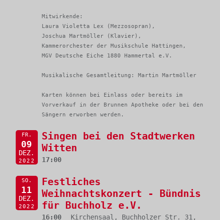
Mitwirkende:
Laura Violetta Lex (Mezzosopran),
Joschua Martmöller (Klavier),
Kammerorchester der Musikschule Hattingen,
MGV Deutsche Eiche 1880 Hammertal e.V.
Musikalische Gesamtleitung: Martin Martmöller
Karten können bei Einlass oder bereits im
Vorverkauf in der Brunnen Apotheke oder bei den
Sängern erworben werden.
Singen bei den Stadtwerken
FR.
09
Witten
DEZ.
17:00
2022
Festliches
SO.
11
Weihnachtskonzert - Bündnis
DEZ.
für Buchholz e.V.
2022
16:00
Kirchensaal, Buchholzer Str. 31,