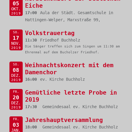
05
Eiche
OKT.
17:00
Aula der Städt. Gesamtschule in
2019
Hattingen-Welper, Marxstraße 99,
Volkstrauertag
SO.
17
11:30
Friedhof Buchholz
NOV.
Die Sänger treffen sich zum Singen um 11:30 am
2019
Ehrenmal auf dem Bucholzer Friedhof.
Weihnachtskonzert mit dem
SO.
08
Damenchor
DEZ.
16:00
ev. Kirche Buchholz
2019
Gemütliche letzte Probe in
FR.
20
2019
DEZ.
17:30
Gemeindesaal ev. Kirche Buchholz
2019
Jahreshauptversammlung
FR.
03
18:00
Gemeindesaal ev. Kirche Buchholz
JAN.