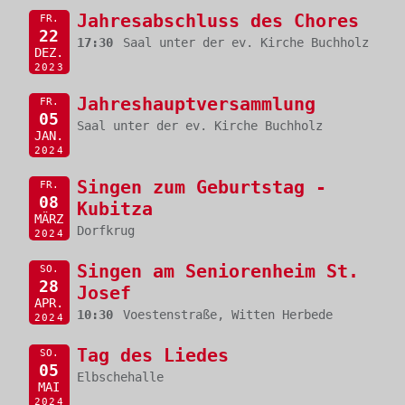
Jahresabschluss des Chores
FR.
22
17:30
Saal unter der ev. Kirche Buchholz
DEZ.
2023
Jahreshauptversammlung
FR.
05
Saal unter der ev. Kirche Buchholz
JAN.
2024
Singen zum Geburtstag -
FR.
08
Kubitza
MÄRZ
Dorfkrug
2024
Singen am Seniorenheim St.
SO.
28
Josef
APR.
10:30
Voestenstraße, Witten Herbede
2024
Tag des Liedes
SO.
05
Elbschehalle
MAI
2024