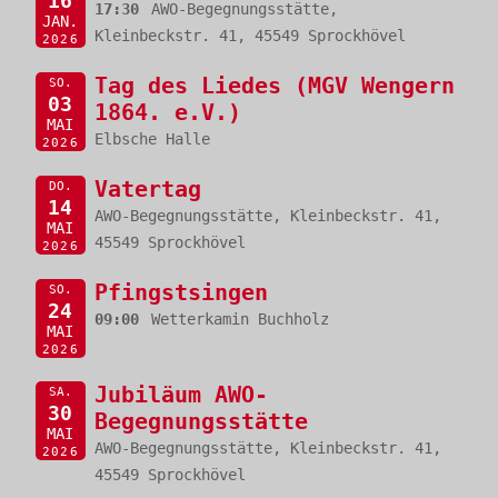
16
17:30
AWO-Begegnungsstätte,
JAN.
Kleinbeckstr. 41, 45549 Sprockhövel
2026
Tag des Liedes (MGV Wengern
SO.
03
1864. e.V.)
MAI
Elbsche Halle
2026
Vatertag
DO.
14
AWO-Begegnungsstätte, Kleinbeckstr. 41,
MAI
45549 Sprockhövel
2026
Pfingstsingen
SO.
24
09:00
Wetterkamin Buchholz
MAI
2026
Jubiläum AWO-
SA.
30
Begegnungsstätte
MAI
AWO-Begegnungsstätte, Kleinbeckstr. 41,
2026
45549 Sprockhövel