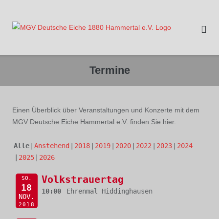
Direkt
zum
Inhalt
Termine
Einen Überblick über Veranstaltungen und Konzerte mit dem
MGV Deutsche Eiche Hammertal e.V. finden Sie hier.
Alle
Anstehend
2018
2019
2020
2022
2023
2024
2025
2026
Volkstrauertag
SO.
18
10:00
Ehrenmal Hiddinghausen
NOV.
2018