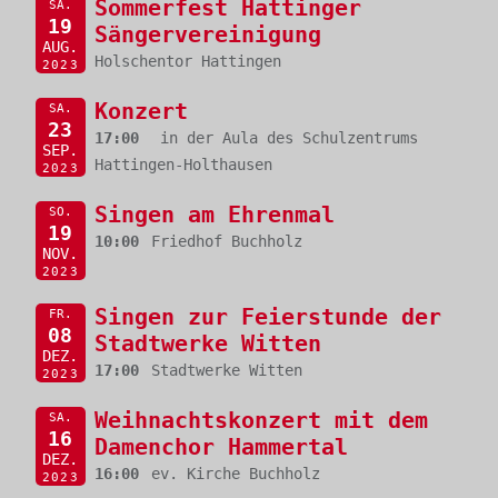
Sommerfest Hattinger
SA.
19
Sängervereinigung
AUG.
Holschentor Hattingen
2023
Konzert
SA.
23
17:00
in der Aula des Schulzentrums
SEP.
Hattingen-Holthausen
2023
Singen am Ehrenmal
SO.
19
10:00
Friedhof Buchholz
NOV.
2023
Singen zur Feierstunde der
FR.
08
Stadtwerke Witten
DEZ.
17:00
Stadtwerke Witten
2023
Weihnachtskonzert mit dem
SA.
16
Damenchor Hammertal
DEZ.
16:00
ev. Kirche Buchholz
2023