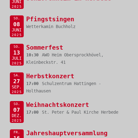
JUNI
2025
Pfingstsingen
SO.
08
Wetterkamin Buchholz
JUNI
2025
Sommerfest
SO.
13
10:30
AWO Heim Obersprockhövel,
JULI
Kleinbeckstr. 41
2025
Herbstkonzert
SA.
27
17:00
Schulzentrum Hattingen -
SEP.
Holthausen
2025
Weihnachtskonzert
SO.
07
17:00
St. Peter & Paul Kirche Herbede
DEZ.
2025
Jahreshauptversammlung
FR.