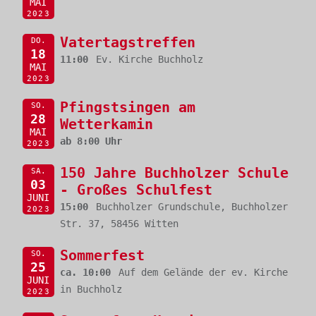
MAI
2023
Vatertagstreffen
DO.
18
11:00
Ev. Kirche Buchholz
MAI
2023
Pfingstsingen am
SO.
28
Wetterkamin
MAI
ab 8:00 Uhr
2023
150 Jahre Buchholzer Schule
SA.
03
- Großes Schulfest
JUNI
15:00
Buchholzer Grundschule, Buchholzer
2023
Str. 37, 58456 Witten
Sommerfest
SO.
25
ca. 10:00
Auf dem Gelände der ev. Kirche
JUNI
in Buchholz
2023