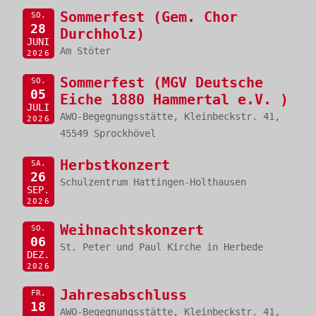
Sommerfest (Gem. Chor
SO.
28
Durchholz)
JUNI
Am Stöter
2026
Sommerfest (MGV Deutsche
SO.
05
Eiche 1880 Hammertal e.V. )
JULI
AWO-Begegnungsstätte, Kleinbeckstr. 41,
2026
45549 Sprockhövel
Herbstkonzert
SA.
26
Schulzentrum Hattingen-Holthausen
SEP.
2026
Weihnachtskonzert
SO.
06
St. Peter und Paul Kirche in Herbede
DEZ.
2026
Jahresabschluss
FR.
18
AWO-Begegnungsstätte, Kleinbeckstr. 41,